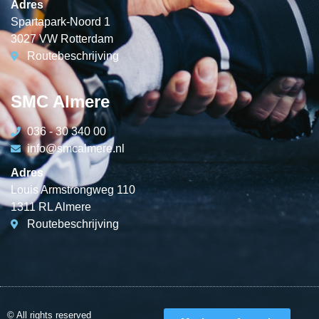
Adres
Spartapark-Noord 1
3027 VW Rotterdam
Routebeschrijving
SMC Almere
036 - 30 340 00
info@smcalmere.nl
Adres
Louis Armstrongweg 110
1311 RL Almere
Routebeschrijving
© All rights reserved