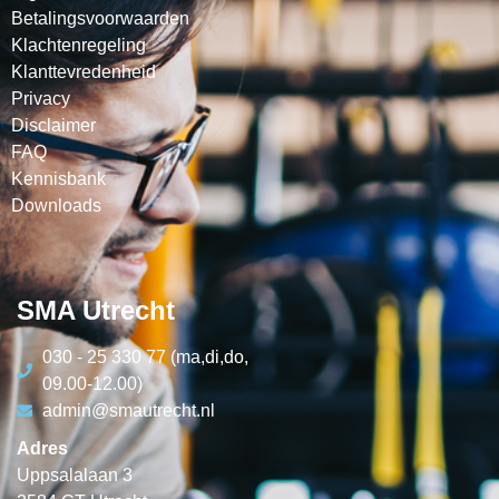
Betalingsvoorwaarden
Klachtenregeling
Klanttevredenheid
Privacy
Disclaimer
FAQ
Kennisbank
Downloads
SMA Utrecht
030 - 25 330 77 (ma,di,do,
09.00-12.00)
admin@smautrecht.nl
Adres
Uppsalalaan 3