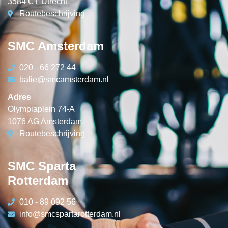
3584 CT Utrecht
Routebeschrijving
SMC Amsterdam
020 - 66 272 44
balie@smcamsterdam.nl
Adres
Olympiaplein 74-A
1076 AG Amsterdam
Routebeschrijving
SMC Sparta
Rotterdam
010 - 89 092 56
info@smcspartarotterdam.nl