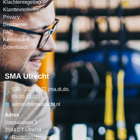
Klachtenregeling
Klanttevredenheid
Privacy
Disclaimer
FAQ
Kennisbank
Downloads
SMA Utrecht
030 - 25 330 77 (ma,di,do,
09.00-12.00)
admin@smautrecht.nl
Adres
Uppsalalaan 3
3584 CT Utrecht
Routebeschrijving