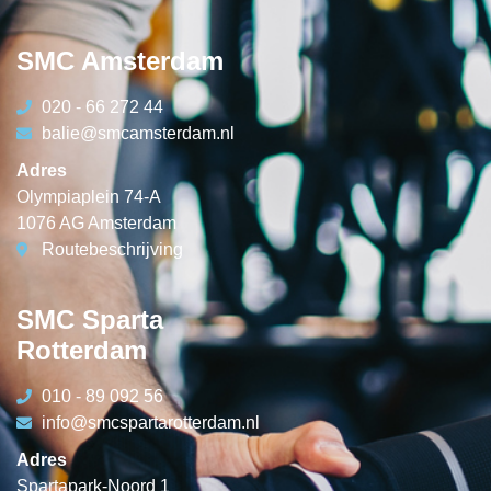
SMC Amsterdam
020 - 66 272 44
balie@smcamsterdam.nl
Adres
Olympiaplein 74-A
1076 AG Amsterdam
Routebeschrijving
SMC Sparta
Rotterdam
010 - 89 092 56
info@smcspartarotterdam.nl
Adres
Spartapark-Noord 1