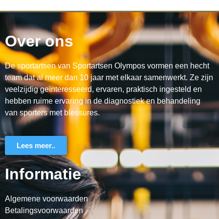
Over ons
De sportartsen van Sportartsen Olympos vormen een hecht
team dat al meer dan 10 jaar met elkaar samenwerkt. Ze zijn
veelzijdig geïnteresseerd, ervaren, praktisch ingesteld en
hebben ruime ervaring in de diagnostiek en behandeling
van sporters met blessures.
Lees meer..
Informatie
Algemene voorwaarden
Betalingsvoorwaarden