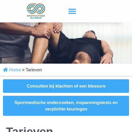
Home
»
Tarieven
Consulten bij klachten of een blessure
Sportmedische onderzoeken, inspanningstests en
verplichte keuringen
Tarieven