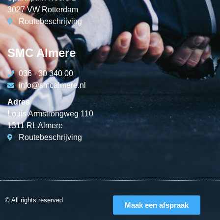
3027 VW Rotterdam
Routebeschrijving
SMC Almere
036 - 30 340 00
info@smcalmere.nl
Adres
Louis Armstrongweg 110
1311 RL Almere
Routebeschrijving
© All rights reserved
Maak een afspraak