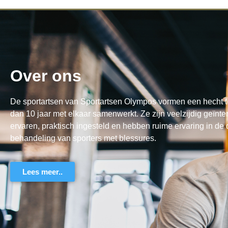
Over ons
De sportartsen van Sportartsen Olympos vormen een hecht t
dan 10 jaar met elkaar samenwerkt. Ze zijn veelzijdig geïnte
ervaren, praktisch ingesteld en hebben ruime ervaring in de
behandeling van sporters met blessures.
Lees meer..