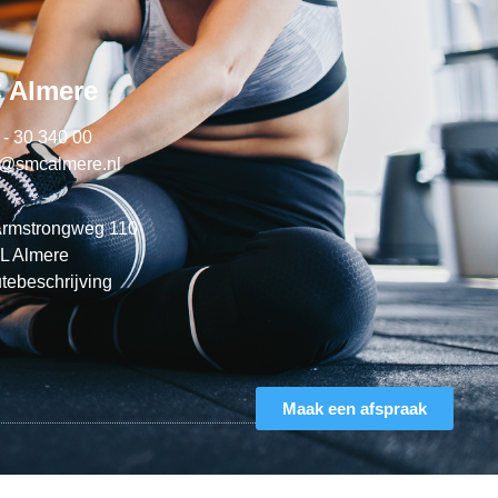
 Almere
 - 30 340 00
o@smcalmere.nl
Armstrongweg 110
L Almere
tebeschrijving
Maak een afspraak