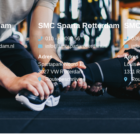
dam
SMC Sparta Rotterdam
SMC
010 - 89 092 56
036
dam.nl
info@smcspartarotterdam.nl
inf
Adres
Adres
Spartapark-Noord 1
Louis 
3027 VW Rotterdam
1311 R
Routebeschrijving
Rou