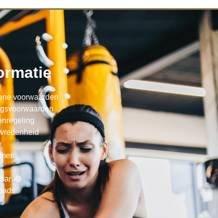
ormatie
ene voorwaarden
ngsvoorwaarden
enregeling
evredenheid
y
imer
sbank
oads