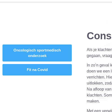
Consu
Als je klachte
Oncologisch sportmedisch
onderzoek
gegaan, vraag
In zo’n geval
Fit na Covid
doen we een l
verrichten. H
uitlokken, zod
Na afloop van
klachten. Som
maken.
Met een verwi