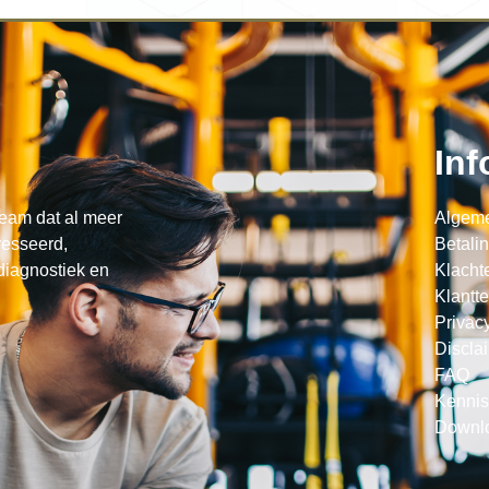
Inf
eam dat al meer
Algem
resseerd,
Betali
 diagnostiek en
Klacht
Klantt
Privac
Discla
FAQ
Kenni
Downl