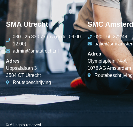
SMA Utrecht
SMC Amster
030 - 25 330 77 (ma,di,do, 09.00-
020 - 66 272 44
12.00)
balie@smcamster
admin@smautrecht.nl
Adres
Adres
Olympiaplein 74-A
Uppsalalaan 3
1076 AG Amsterdam
3584 CT Utrecht
Routebeschrijving
Routebeschrijving
© All rights reserved