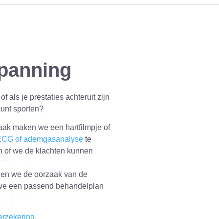
spanning
f als je prestaties achteruit zijn
kunt sporten?
Vaak maken we een hartfilmpje of
 ECG of ademgasanalyse
te
n of we de klachten kunnen
nden we de oorzaak van de
t we een passend behandelplan
erzekering
.