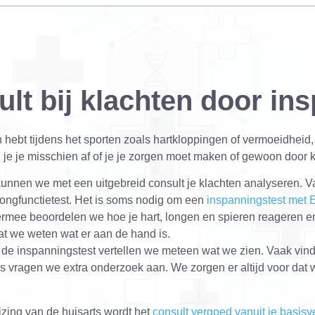
lt bij klachten door in
n hebt tijdens het sporten zoals hartkloppingen of vermoeidheid, o
 je je misschien af of je je zorgen moet maken of gewoon door 
 kunnen we met een uitgebreid consult je klachten analyseren. 
ongfunctietest. Het is soms nodig om een
inspanningstest met
iermee beoordelen we hoe je hart, longen en spieren reageren e
at we weten wat er aan de hand is.
 de inspanningstest vertellen we meteen wat we zien. Vaak vi
s vragen we extra onderzoek aan. We zorgen er altijd voor da
jzing van de huisarts wordt het
consult vergoed vanuit je basisv