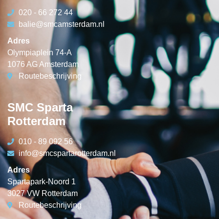
020 - 66 272 44
balie@smcamsterdam.nl
Adres
Olympiaplein 74-A
1076 AG Amsterdam
Routebeschrijving
SMC Sparta
Rotterdam
010 - 89 092 56
info@smcspartarotterdam.nl
Adres
Spartapark-Noord 1
3027 VW Rotterdam
Routebeschrijving