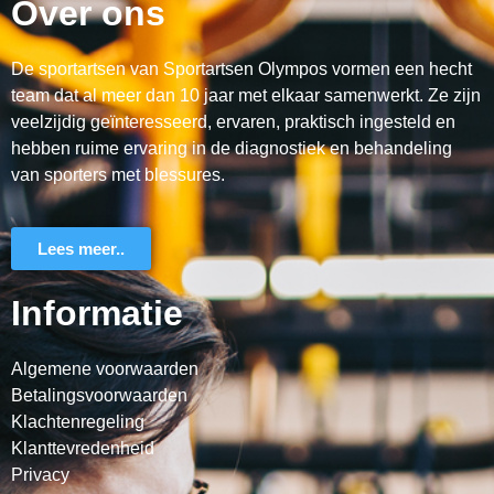
Over ons
De sportartsen van Sportartsen Olympos vormen een hecht
team dat al meer dan 10 jaar met elkaar samenwerkt. Ze zijn
veelzijdig geïnteresseerd, ervaren, praktisch ingesteld en
hebben ruime ervaring in de diagnostiek en behandeling
van sporters met blessures.
Lees meer..
Informatie
Algemene voorwaarden
Betalingsvoorwaarden
Klachtenregeling
Klanttevredenheid
Privacy