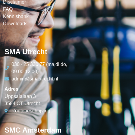
Disclaimer
FAQ
Kennisbank
Downloads
SMA Utrecht
030 - 25 330 77 (ma,di,do,
09.00-12.00)
admin@smautrecht.nl
Adres
Uppsalalaan 3
3584 CT Utrecht
Routebeschrijving
SMC Amsterdam