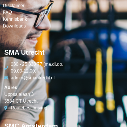
Disclaimer
FAQ
Kennisbank
Downloads
SMA Utrecht
030 - 25 330 77 (ma,di,do,
09.00-12.00)
admin@smautrecht.nl
Adres
Uppsalalaan 3
3584 CT Utrecht
Routebeschrijving
SMC Amsterdam