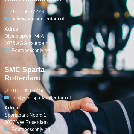
020 - 66 272 44
balie@smcamsterdam.nl
Adres
Olympiaplein 74-A
1076 AG Amsterdam
Routebeschrijving
SMC Sparta
Rotterdam
010 - 89 092 56
info@smcspartarotterdam.nl
Adres
Spartapark-Noord 1
3027 VW Rotterdam
Routebeschrijving