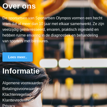
Over ons
De sportartsen van Sportartsen Olympos vormen een hecht
team dat al meer dan 10 jaar met elkaar samenwerkt. Ze zijn
veelzijdig geïnteresseerd, ervaren, praktisch ingesteld en
hebben ruime ervaring in de diagnostiek en behandeling
van sporters met blessures.
Lees meer..
Informatie
Algemene voorwaarden
Betalingsvoorwaarden
Klachtenregeling
Klanttevredenheid
Privacy