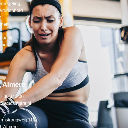
enregeling
evredenheid
y
imer
sbank
oads
 Almere
 - 30 340 00
o@smcalmere.nl
Armstrongweg 110
L Almere