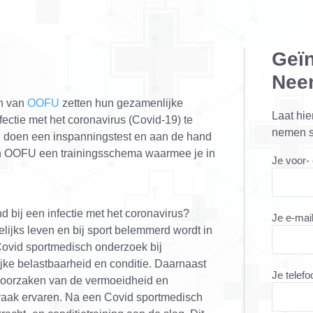
Geï
Neem
en van
OOFU
zetten hun gezamenlijke
Laat hie
ectie met het coronavirus (Covid-19) te
nemen s
en doen een inspanningstest en aan de hand
an OOFU een trainingsschema waarmee je in
Je voor-
d bij een infectie met het coronavirus?
Je e-mai
lijks leven en bij sport belemmerd wordt in
Covid sportmedisch onderzoek bij
jke belastbaarheid en conditie. Daarnaast
Je telef
 oorzaken van de vermoeidheid en
vaak ervaren. Na een Covid sportmedisch