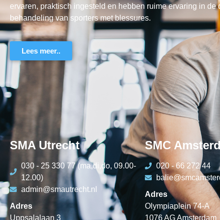
ervaren, praktisch ingesteld en hebben ruime ervaring in de
behandeling van sporters met blessures.
Lees meer..
SMA Utrecht
SMC Amster
030 - 25 330 77 (ma,di,do, 09.00-
020 - 66 272 44
12.00)
balie@smcamster
admin@smautrecht.nl
Adres
Adres
Olympiaplein 74-A
Uppsalalaan 3
1076 AG Amsterdam