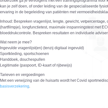
onderzoek ga je vervolgens met een trainingsprogramma voor kra
kan je zelf doen, of onder leiding van de gespecialiseerde fys
ervaring in de begeleiding van patiënten met vermoeidheidskla
Inhoud:
Bespreken vragenlijst, lengte, gewicht, vetpercentage,
(hartfilmpje), longfunctietest, maximale inspanningstest met
bloeddrukcontrole. Bespreken resultaten en individuele adviser
Wat neem je mee?
Ingevulde vragenlijst(en) (tenzij digitaal ingevuld)
Sportkleding, sportschoenen
Handdoek, douchespullen
Legitimatie (paspoort, ID-kaart of rijbewijs)
Tarieven en vergoedingen
Met een verwijzing van de huisarts wordt het Covid sportmedi
basisverzekering
.