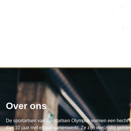
Over ons
De sportartsen van Sportartsen Olympos vormen een hecht t
dan 10 jaar met elkaar samenwerkt. Ze zijn veelzijdig geïnte