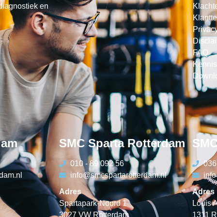
 diagnostiek en
Klacht
Klantt
Privac
Discla
FAQ
Kenni
Downl
dam
SMC Sparta Rotterdam
SMC
010 - 89 092 56
036
dam.nl
info@smcspartarotterdam.nl
inf
Adres
Adres
Spartapark-Noord 1
Louis 
3027 VW Rotterdam
1311 R