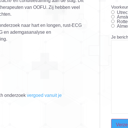
cht- en conditietraining aan de slag. Dit
Voorkeur
iotherapeuten van OOFU. Zij hebben veel
Utrec
chten.
Amst
Rott
 onderzoek naar hart en longen, rust-ECG
Alme
 ECG en ademgasanalyse en
Je berich
ing.
sch onderzoek
vergoed vanuit je
CAPTC