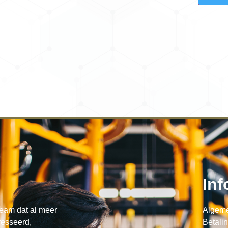
Inf
eam dat al meer
Algem
resseerd,
Betali