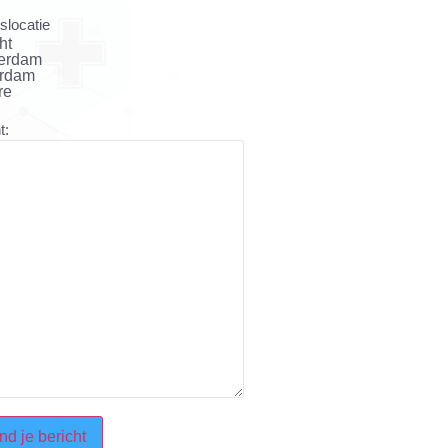
slocatie
ht
erdam
erdam
re
t:
HA