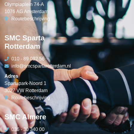
Olympiaplein 74-A
1076 AG Amsterdam
Routebeschrijving
SMC Sparta
Rotterdam
010 - 89 092 56
info@smcspartarotterdam.nl
Adres
Spartapark-Noord 1
3027 VW Rotterdam
Routebeschrijving
SMC Almere
036 - 30 340 00