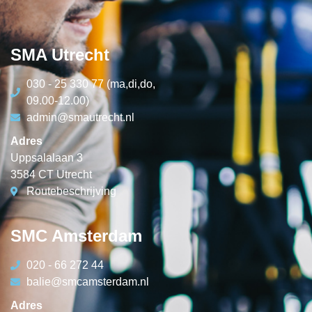
SMA Utrecht
030 - 25 330 77 (ma,di,do,
09.00-12.00)
admin@smautrecht.nl
Adres
Uppsalalaan 3
3584 CT Utrecht
Routebeschrijving
SMC Amsterdam
020 - 66 272 44
balie@smcamsterdam.nl
Adres