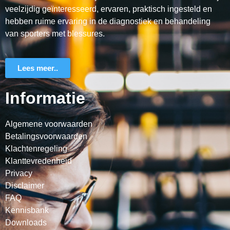
veelzijdig geïnteresseerd, ervaren, praktisch ingesteld en
hebben ruime ervaring in de diagnostiek en behandeling
van sporters met blessures.
Lees meer..
Informatie
Algemene voorwaarden
Betalingsvoorwaarden
Klachtenregeling
Klanttevredenheid
Privacy
Disclaimer
FAQ
Kennisbank
Downloads