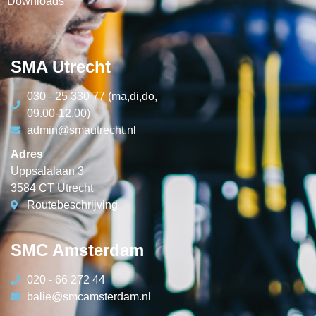
Downloads
SMA Utrecht
030 - 25 330 77 (ma,di,do,
09.00-12.00)
admin@smautrecht.nl
Adres
Uppsalalaan 3
3584 CT Utrecht
Routebeschrijving
SMC Amsterdam
020 - 66 272 44
balie@smcamsterdam.nl