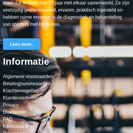
team dat al meer dan 10 jaar met elkaar samenwerkt. Ze zijn
veelzijdig geïnteresseerd, ervaren, praktisch ingesteld en
hebben ruime ervaring in de diagnostiek en behandeling
van sporters met blessures.
Lees meer..
Informatie
Algemene voorwaarden
Betalingsvoorwaarden
Klachtenregeling
Klanttevredenheid
Privacy
Disclaimer
FAQ
Kennisbank