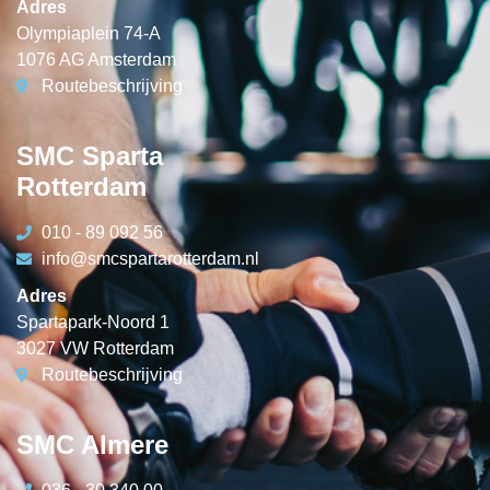
Adres
Olympiaplein 74-A
1076 AG Amsterdam
Routebeschrijving
SMC Sparta
Rotterdam
010 - 89 092 56
info@smcspartarotterdam.nl
Adres
Spartapark-Noord 1
3027 VW Rotterdam
Routebeschrijving
SMC Almere