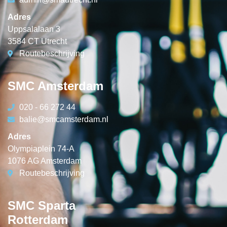
Adres
Uppsalalaan 3
3584 CT Utrecht
Routebeschrijving
SMC Amsterdam
020 - 66 272 44
balie@smcamsterdam.nl
Adres
Olympiaplein 74-A
1076 AG Amsterdam
Routebeschrijving
SMC Sparta
Rotterdam