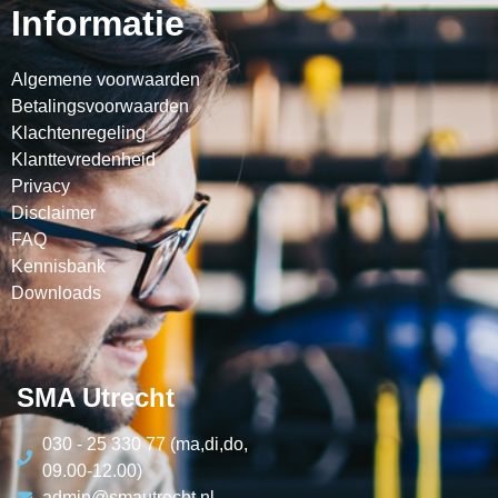
Informatie
Algemene voorwaarden
Betalingsvoorwaarden
Klachtenregeling
Klanttevredenheid
Privacy
Disclaimer
FAQ
Kennisbank
Downloads
SMA Utrecht
030 - 25 330 77 (ma,di,do,
09.00-12.00)
admin@smautrecht.nl