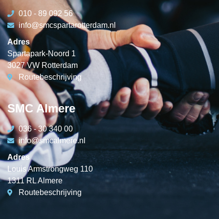
010 - 89 092 56
info@smcspartarotterdam.nl
Adres
Spartapark-Noord 1
3027 VW Rotterdam
Routebeschrijving
SMC Almere
036 - 30 340 00
info@smcalmere.nl
Adres
Louis Armstrongweg 110
1311 RL Almere
Routebeschrijving