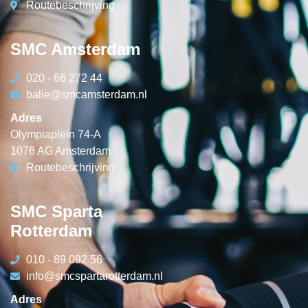
Routebeschrijving
SMC Amsterdam
020 - 66 272 44
balie@smcamsterdam.nl
Adres
Olympiaplein 74-A
1076 AG Amsterdam
Routebeschrijving
SMC Sparta
Rotterdam
010 - 89 092 56
info@smcspartarotterdam.nl
Adres