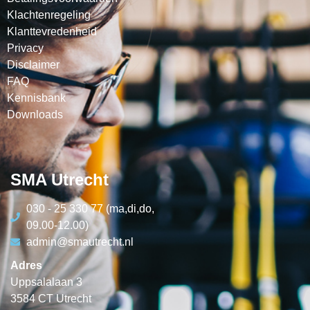
Klachtenregeling
Klanttevredenheid
Privacy
Disclaimer
FAQ
Kennisbank
Downloads
SMA Utrecht
030 - 25 330 77 (ma,di,do,
09.00-12.00)
admin@smautrecht.nl
Adres
Uppsalalaan 3
3584 CT Utrecht