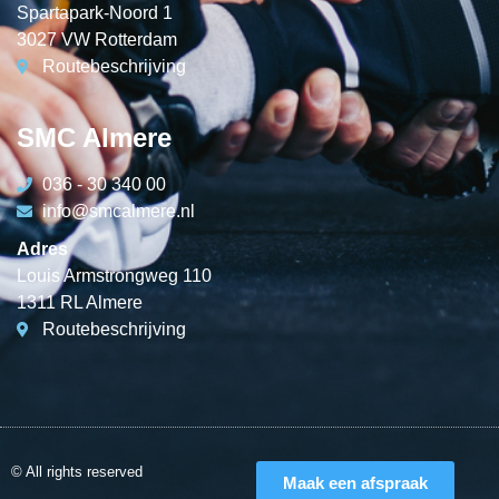
Spartapark-Noord 1
3027 VW Rotterdam
Routebeschrijving
SMC Almere
036 - 30 340 00
info@smcalmere.nl
Adres
Louis Armstrongweg 110
1311 RL Almere
Routebeschrijving
© All rights reserved
Maak een afspraak