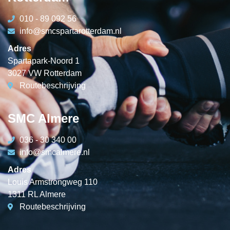
010 - 89 092 56
info@smcspartarotterdam.nl
Adres
Spartapark-Noord 1
3027 VW Rotterdam
Routebeschrijving
SMC Almere
036 - 30 340 00
info@smcalmere.nl
Adres
Louis Armstrongweg 110
1311 RL Almere
Routebeschrijving