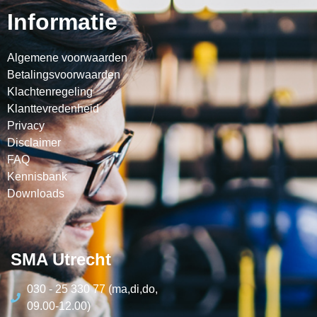
Informatie
Algemene voorwaarden
Betalingsvoorwaarden
Klachtenregeling
Klanttevredenheid
Privacy
Disclaimer
FAQ
Kennisbank
Downloads
SMA Utrecht
030 - 25 330 77 (ma,di,do,
09.00-12.00)