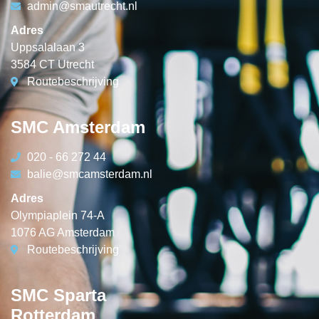
admin@smautrecht.nl
Adres
Uppsalalaan 3
3584 CT Utrecht
Routebeschrijving
SMC Amsterdam
020 - 66 272 44
balie@smcamsterdam.nl
Adres
Olympiaplein 74-A
1076 AG Amsterdam
Routebeschrijving
SMC Sparta
Rotterdam